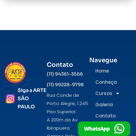
Navegue
Contato
Home
(11) 94361-3566
Conheça
(11) 99228-9798
Siga a ARTE
Cursos
Rua Conde de
SÃO
Porto Alegre, 1.245
Galeria
PAULO
Piso Superior.
Contato
A 200m da Av.
Ibirapuera