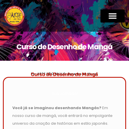
Curso de Desenho de Mangá
Curso de Desenho de Mangá
Por ARTE SÃO PAULO, Desenho de Mangá
Sua Jornada!
Você já se imaginou desenhando Mangás?
Em
nosso curso de mangá, você entrará no empolgante
universo da criação de histórias em estilo japonês.