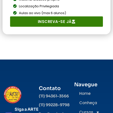
Localização Privilegiada
Aulas ao vivo (max 6 alunos)
INSCREVA-SE JÁ
Navegue
Contato
Home
(11) 94361-3566
Conheça
(11) 99228-9798
Siga a ARTE
Cursos