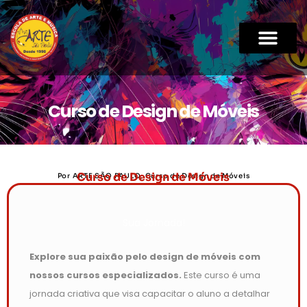
Curso de Design de Móveis
Curso de Design de Móveis
Por ARTE SÃO PAULO, Curso de Design de Móveis
Sua Jornada!
Explore sua paixão pelo design de móveis com
nossos cursos especializados.
Este curso é uma
jornada criativa que visa capacitar o aluno a detalhar