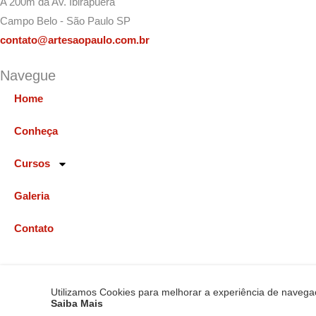
A 200m da Av. Ibirapuera
Campo Belo - São Paulo SP
contato@artesaopaulo.com.br
Navegue
Home
Conheça
Cursos
Galeria
Contato
Arte São Paulo ©️ 2026